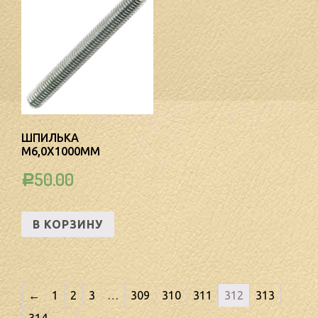
ШПИЛЬКА
М6,0Х1000ММ
50.00
Р
В КОРЗИНУ
←
1
2
3
…
309
310
311
312
313
314
→