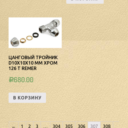
ЦАНГОВЫЙ ТРОЙНИК
D10Х10Х10 ММ ХРОМ
126 T REMER
680.00
Р
В КОРЗИНУ
←
1
2
3
…
304
305
306
307
308