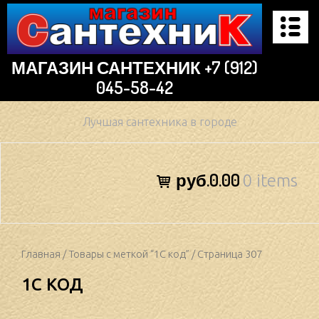
Skip
to
content
МАГАЗИН САНТЕХНИК +7 (912)
045-58-42
Лучшая сантехника в городе
руб.0.00
0 items
Главная
/
Товары с меткой “1С код”
/ Страница 307
1С КОД