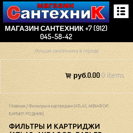
Skip
to
content
МАГАЗИН САНТЕХНИК +7 (912)
045-58-42
Лучшая сантехника в городе
руб.0.00
0 items
Главная
/ Фильтры и картриджи (ATLAS, АКВАФОР,
БАРЬЕР, РОДНИК)
ФИЛЬТРЫ И КАРТРИДЖИ