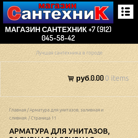
Skip
to
content
МАГАЗИН САНТЕХНИК +7 (912)
045-58-42
Лучшая сантехника в городе
руб.0.00
0 items
Главная
/
Арматура для унитазов, заливная и
сливная.
/ Страница 11
АРМАТУРА ДЛЯ УНИТАЗОВ,