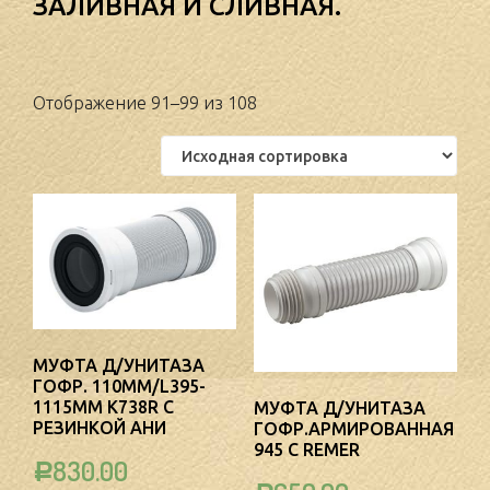
ЗАЛИВНАЯ И СЛИВНАЯ.
Отображение 91–99 из 108
МУФТА Д/УНИТАЗА
ГОФР. 110ММ/L395-
1115ММ K738R С
МУФТА Д/УНИТАЗА
РЕЗИНКОЙ АНИ
ГОФР.АРМИРОВАННАЯ
945 C REMER
830.00
Р