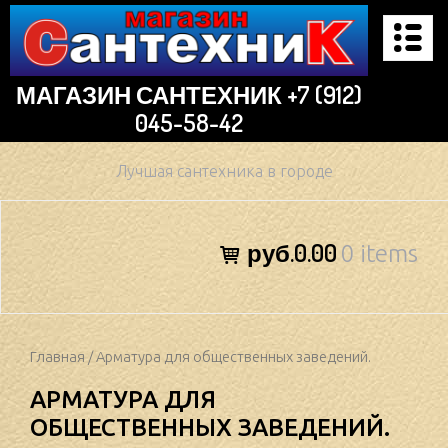
Skip
to
content
МАГАЗИН САНТЕХНИК +7 (912)
045-58-42
Лучшая сантехника в городе
руб.0.00
0 items
Главная
/ Арматура для общественных заведений.
АРМАТУРА ДЛЯ
ОБЩЕСТВЕННЫХ ЗАВЕДЕНИЙ.