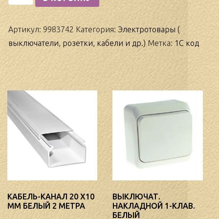
Кабель
ВВГнг-
Артикул:
9983742
Категория:
Электротовары (
П
выключатели, розетки, кабели и др.)
Метка:
1С код
2
х
1,5мм
черный
до
0,66
кВ,
ТУ
КАБЕЛЬ-КАНАЛ 20 Х10
ВЫКЛЮЧАТ.
ММ БЕЛЫЙ 2 МЕТРА
НАКЛАДНОЙ 1-КЛАВ.
БЕЛЫЙ