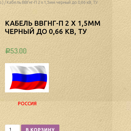
.)
/ Кабель ВВГнг-П 2 х 1,5мм черный до 0,66 кВ, ТУ
КАБЕЛЬ ВВГНГ-П 2 Х 1,5ММ
ЧЕРНЫЙ ДО 0,66 КВ, ТУ
53.00
Р
РОССИЯ
Количество
В КОРЗИНУ