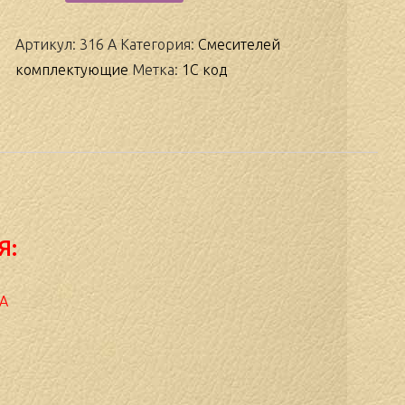
Дивертор
д/
Артикул:
316 А
Категория:
Смесителей
смес.
комплектующие
Метка:
1С код
пружинный
316
А
REMER
Я:
0A