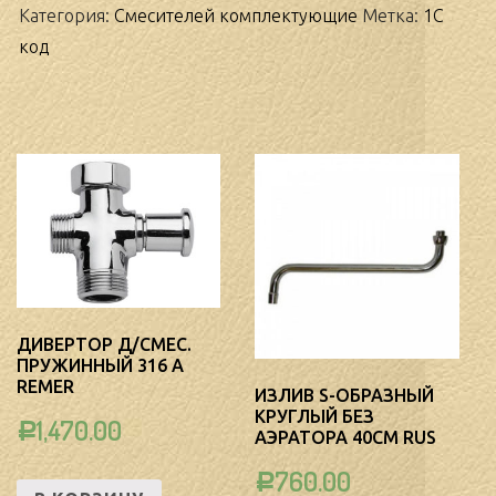
для
Категория:
Смесителей комплектующие
Метка:
1С
излива
код
ДИВЕРТОР Д/СМЕС.
ПРУЖИННЫЙ 316 А
REMER
ИЗЛИВ S-ОБРАЗНЫЙ
КРУГЛЫЙ БЕЗ
1,470.00
Р
АЭРАТОРА 40СМ RUS
760.00
Р